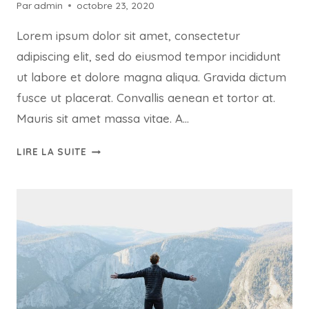
Par
admin
octobre 23, 2020
Lorem ipsum dolor sit amet, consectetur
adipiscing elit, sed do eiusmod tempor incididunt
ut labore et dolore magna aliqua. Gravida dictum
fusce ut placerat. Convallis aenean et tortor at.
Mauris sit amet massa vitae. A…
QUIS
LIRE LA SUITE
AUTEM
VEL
EUM
IURE
REPREHENDERIT
QUI
IN
EA
VOLUPTATE