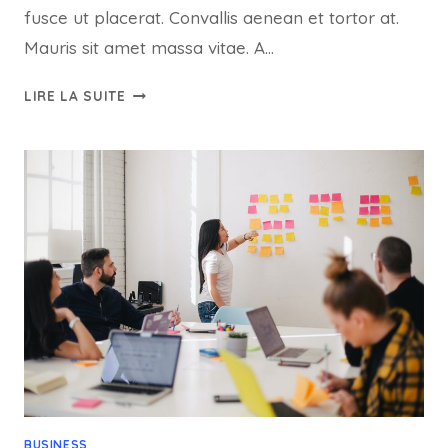
fusce ut placerat. Convallis aenean et tortor at.
Mauris sit amet massa vitae. A…
ET
LIRE LA SUITE
HARUM
QUIDEM
RERUM
FACILIS
EST
ET
EXPEDITA
DISTINCTIO
BUSINESS