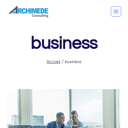
Skip
to
content
business
Accueil
/
business