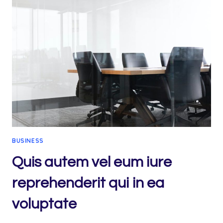
ET
ACCUSAMUS
ET
IUSTO
ODIO
DIGNISSIMOS
DUCIMUS
BUSINESS
Quis autem vel eum iure
reprehenderit qui in ea
voluptate